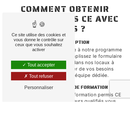
COMMENT OBTENIR
VOTRE PERMIS CE AVEC
SUCCÈS ?
Ce site utilise des cookies et
vous donne le contrôle sur
ÉTAPE 1 : INSCRIPTION
ceux que vous souhaitez
Commencez par vous inscrire à notre programme
activer
de formation permis CE. Remplissez le formulaire
en ligne ou rendez-vous dans nos locaux à
Tout accepter
Peyrehorade pour discuter de vos besoins
spécifiques avec notre équipe dédiée.
Tout refuser
ÉTAPE 2 : PROGRAMME DE FORMATION
Personnaliser
Suivez notre programme de formation permis CE
personnalisé. Nos instructeurs qualifiés vous
guideront à travers les aspects théoriques et
pratiques, vous préparant de manière exhaustive
pour l'examen officiel.